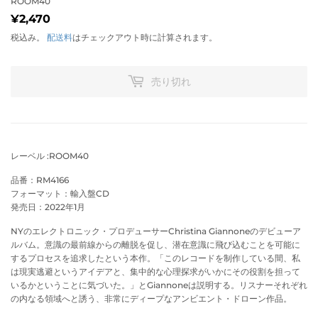
ROOM40
¥2,470
¥2,470
税込み。
配送料
はチェックアウト時に計算されます。
売り切れ
レーベル :ROOM40
品番：RM4166
フォーマット：輸入盤CD
発売日：2022年1月
NYのエレクトロニック・プロデューサーChristina Giannoneのデビューア
ルバム。意識の最前線からの離脱を促し、潜在意識に飛び込むことを可能に
するプロセスを追求したという本作。「このレコードを制作している間、私
は現実逃避というアイデアと、集中的な心理探求がいかにその役割を担って
いるかということに気づいた。」とGiannoneは説明する。リスナーそれぞれ
の内なる領域へと誘う、非常にディープなアンビエント・ドローン作品。