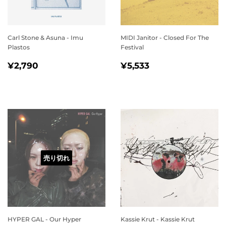
Carl Stone & Asuna - Imu
MIDI Janitor - Closed For The
Plastos
Festival
通
¥2,790
通
¥5,533
¥2,790
¥5,533
常
常
価
価
格
格
売り切れ
HYPER GAL - Our Hyper
Kassie Krut - Kassie Krut