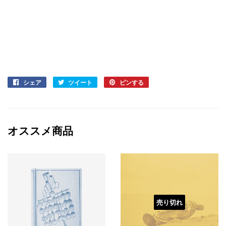
シェア
Facebook
ツイート
Twitter
ピンする
Pinterest
で
に
で
シ
投
ピ
ェ
稿
ン
ア
す
す
オススメ商品
す
る
る
る
売り切れ