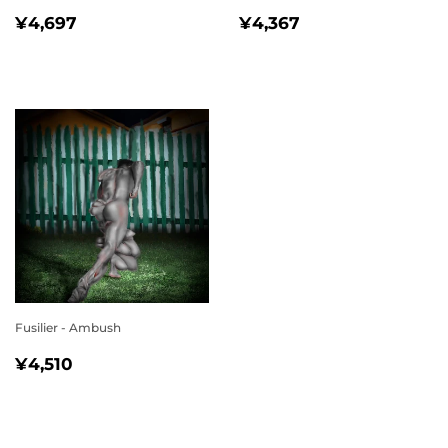
通
¥4,697
通
¥4,367
¥4,697
¥4,367
常
常
価
価
格
格
Fusilier - Ambush
通
¥4,510
¥4,510
常
価
格