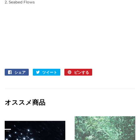
2. Seabed Flows
シェア
Facebook
ツイート
Twitter
ピンする
Pinterest
で
に
で
シ
投
ピ
ェ
稿
ン
ア
す
す
オススメ商品
す
る
る
る