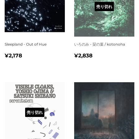
売り切れ
Sleepland - Out of Hue
いろのみ - 琹の葉 / kotonoha
通
¥2,178
通
¥2,838
¥2,178
¥2,838
常
常
価
価
格
格
売り切れ