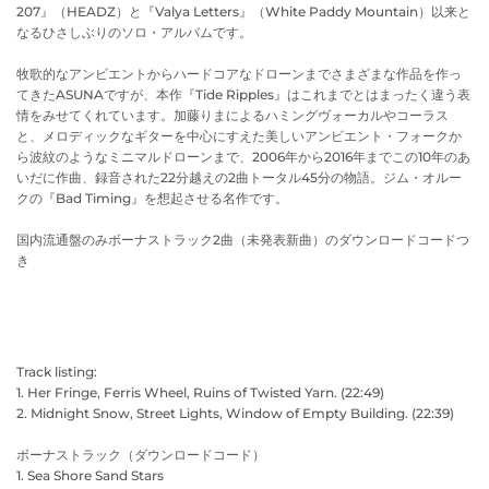
207』（HEADZ）と『Valya Letters』（White Paddy Mountain）以来と
なるひさしぶりのソロ・アルバムです。
牧歌的なアンビエントからハードコアなドローンまでさまざまな作品を作っ
てきたASUNAですが、本作『Tide Ripples』はこれまでとはまったく違う表
情をみせてくれています。加藤りまによるハミングヴォーカルやコーラス
と、メロディックなギターを中心にすえた美しいアンビエント・フォークか
ら波紋のようなミニマルドローンまで、2006年から2016年までこの10年のあ
いだに作曲、録音された22分越えの2曲トータル45分の物語。ジム・オルー
クの『Bad Timing』を想起させる名作です。
国内流通盤のみボーナストラック2曲（未発表新曲）のダウンロードコードつ
き
Track listing:
1. Her Fringe, Ferris Wheel, Ruins of Twisted Yarn. (22:49)
2. Midnight Snow, Street Lights, Window of Empty Building. (22:39)
ボーナストラック（ダウンロードコード）
1. Sea Shore Sand Stars