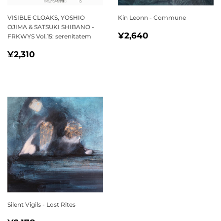
VISIBLE CLOAKS, YOSHIO
Kin Leonn - Commune
OJIMA & SATSUKI SHIBANO -
通
¥2,640
¥2,640
FRKWYS Vol.15: serenitatem
常
通
¥2,310
¥2,310
価
常
格
価
格
Silent Vigils - Lost Rites