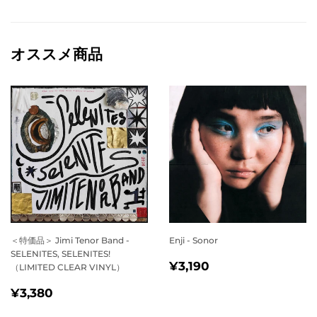
で
に
で
シ
投
ピ
ェ
稿
ン
ア
す
す
オススメ商品
す
る
る
る
＜特価品＞ Jimi Tenor Band -
Enji - Sonor
SELENITES, SELENITES!
通
¥3,190
¥3,190
（LIMITED CLEAR VINYL）
常
通
¥3,380
¥3,380
価
常
格