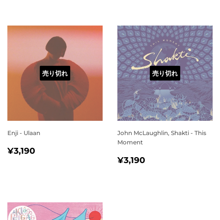
価
格
売り切れ
売り切れ
Enji - Ulaan
John McLaughlin, Shakti - This
Moment
通
¥3,190
¥3,190
通
¥3,190
常
¥3,190
常
価
価
格
格