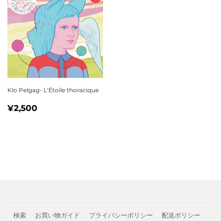
Klo Pelgag- L'Étoile thoracique
通
¥2,500
¥2,500
常
価
格
検索
お買い物ガイド
プライバシーポリシー
配送ポリシー