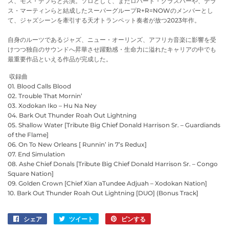
ス、モス・デフらと共演。ソロとして、またロバート・グラスパーや、テラ
ス・マーティンらと結成したスーパーグループR+R=NOWのメンバーとし
て、ジャズシーンを牽引する天才トランペット奏者が放つ2023年作。
自身のルーツであるジャズ、ニュー・オーリンズ、アフリカ音楽に影響を受
けつつ独自のサウンドへ昇華させ躍動感・生命力に溢れたキャリアの中でも
最重要作品といえる作品が完成した。
収録曲
01. Blood Calls Blood
02. Trouble That Mornin’
03. Xodokan Iko – Hu Na Ney
04. Bark Out Thunder Roah Out Lightning
05. Shallow Water [Tribute Big Chief Donald Harrison Sr. – Guardiands
of the Flame]
06. On To New Orleans [ Runnin’ in 7’s Redux]
07. End Simulation
08. Ashe Chief Donals [Tribute Big Chief Donald Harrison Sr. – Congo
Square Nation]
09. Golden Crown [Chief Xian aTundee Adjuah – Xodokan Nation]
10. Bark Out Thunder Roah Out Lightning [DUO] (Bonus Track]
シェア
Facebook
ツイート
Twitter
ピンする
Pinterest