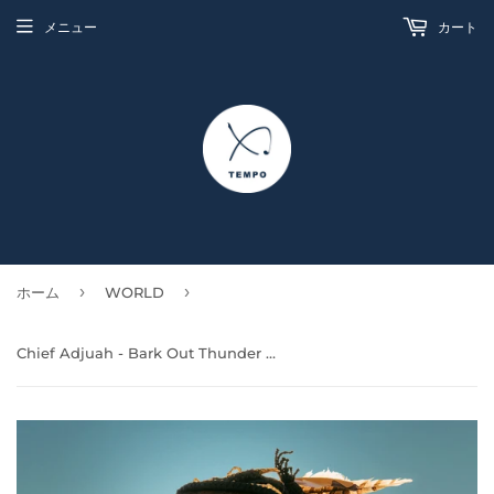
メニュー
カート
›
›
ホーム
WORLD
Chief Adjuah - Bark Out Thunder Roah Out Lightning