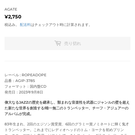
AGATE
¥2,750
¥2,750
税込み。
配送料
はチェックアウト時に計算されます。
売り切れ
レーベル : ROPEADOPE
品番：AGIP-3785
フォーマット：国内盤CD
発売日：2023年9月8日
偉大なるJAZZの歴史を継承し、類まれな音楽性を武器にジャンルの壁を超え
た新たな世界を創造する!唯一無二のトランペッター、チーフ・アジュアーの
アルバムが完成。
83年生まれ、2回のエジソン賞受賞、6回のグラミー賞ノミネートに輝く鬼才
トランペッター。これまでにレディオヘッドのトム・ヨークを初めプリン