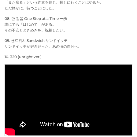
「また戻る」という約束を信じ、探しに行くことはやめた。
ただ静かに、待つことにした。
08. 한 걸음 One Step at a Time 一歩
誰にでも「はじめて」がある。
その不安とときめきを、祝福したい。
09. 샌드위치 Sandwich サンドイッチ
サンドイッチが好きだった、あの頃の自分へ。
10. 320 (upright ver.)