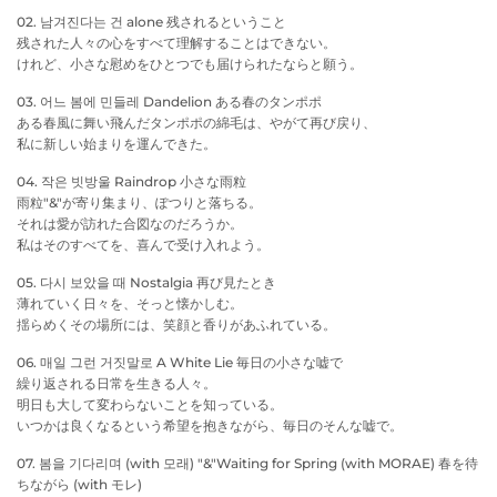
02. 남겨진다는 건 alone 残されるということ
残された人々の心をすべて理解することはできない。
けれど、小さな慰めをひとつでも届けられたならと願う。
03. 어느 봄에 민들레 Dandelion ある春のタンポポ
ある春風に舞い飛んだタンポポの綿毛は、やがて再び戻り、
私に新しい始まりを運んできた。
04. 작은 빗방울 Raindrop 小さな雨粒
雨粒"&"が寄り集まり、ぽつりと落ちる。
それは愛が訪れた合図なのだろうか。
私はそのすべてを、喜んで受け入れよう。
05. 다시 보았을 때 Nostalgia 再び見たとき
薄れていく日々を、そっと懐かしむ。
揺らめくその場所には、笑顔と香りがあふれている。
06. 매일 그런 거짓말로 A White Lie 毎日の小さな嘘で
繰り返される日常を生きる人々。
明日も大して変わらないことを知っている。
いつかは良くなるという希望を抱きながら、毎日のそんな嘘で。
07. 봄을 기다리며 (with 모래) "&"Waiting for Spring (with MORAE) 春を待
ちながら (with モレ)