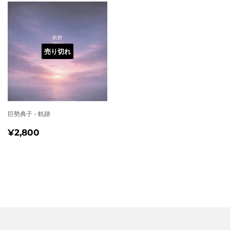
売り切れ
巨勢典子 - 軌跡
通
¥2,800
¥2,800
常
価
格