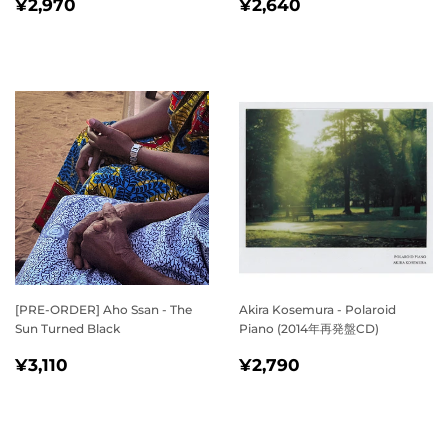
通
¥2,970
通
¥2,640
¥2,970
¥2,640
常
常
価
価
格
格
[PRE-ORDER] Aho Ssan - The
Akira Kosemura - Polaroid
Sun Turned Black
Piano (2014年再発盤CD)
通
¥3,110
通
¥2,790
¥3,110
¥2,790
常
常
価
価
格
格