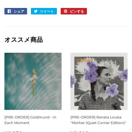
シェア
Facebook
ツイート
Twitter
ピンする
Pinterest
で
に
で
シ
投
ピ
ェ
稿
ン
ア
す
す
オススメ商品
す
る
る
る
[PRE-ORDER] Goldmund - In
[PRE-ORDER] Renata Louisa
Each Moment
"Mother (Quiet Corner Edition)"