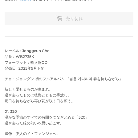
売り切れ
レーベル :
Jonggeun Cho
品番 :
WB2735K
フォーマット：輸入盤CD
発売日 : 2025年9月下旬
チョ・ジョングン 初のフルアルバム 『봄을 기다리며 春を待ちながら』
新しく愛せるものが生まれ、
過ぎ去ったものは後悔とともに手放し、
明日を待ちながら再び花が咲く日を願う。
01. 320
温かな季節のすべての時間をつなぎとめる「320」
過ぎ去った緑の匂いを思い起こす。
追伸―友人のイ・ファンジェへ。