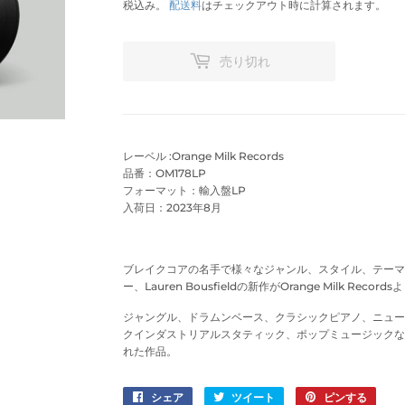
税込み。
配送料
はチェックアウト時に計算されます。
売り切れ
レーベル :Orange Milk Records
品番：OM178LP
フォーマット：輸入盤LP
入荷日：2023年8月
ブレイクコアの名手で様々なジャンル、スタイル、テーマ
ー、Lauren Bousfieldの新作がOrange Milk Recor
ジャングル、ドラムンベース、クラシックピアノ、ニュー
クインダストリアルスタティック、ポップミュージックな
れた作品。
シェア
Facebook
ツイート
Twitter
ピンする
Pinter