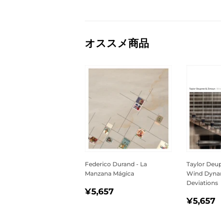
オススメ商品
Federico Durand - La
Taylor Deu
Manzana Mágica
Wind Dyna
Deviations
通
¥5,657
¥5,657
通
常
¥5,657
常
価