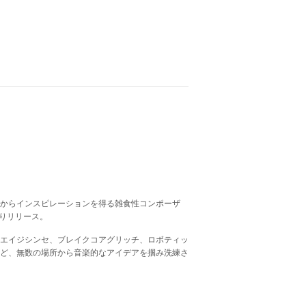
からインスピレーションを得る雑食性コンポーザ
dsよりリリース。
エイジシンセ、ブレイクコアグリッチ、ロボティッ
ど、無数の場所から音楽的なアイデアを掴み洗練さ
est