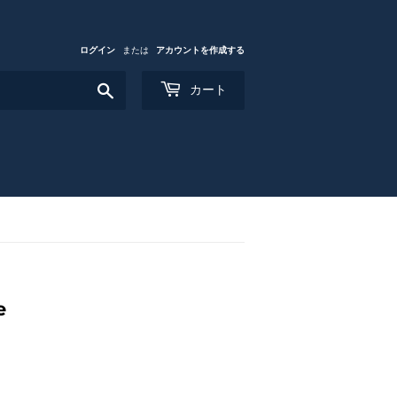
ログイン
または
アカウントを作成する
検
カート
索
す
る
e