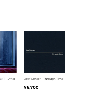
T - .After
Deaf Center - Through Time
通
¥6,700
¥6,700
840
常
価
格