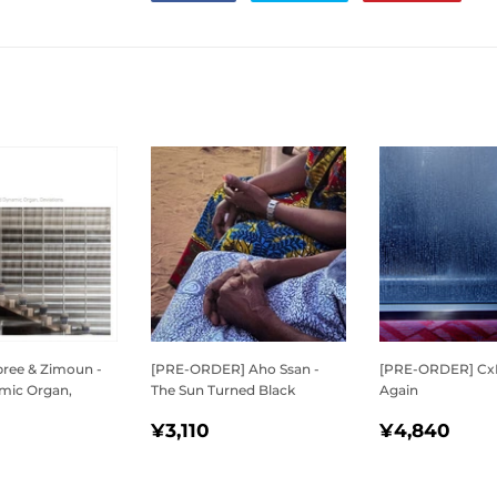
で
に
で
シ
投
ピ
ェ
稿
ン
ア
す
す
す
る
る
る
pree & Zimoun -
[PRE-ORDER] Aho Ssan -
[PRE-ORDER] CxBx
mic Organ,
The Sun Turned Black
Again
通
¥3,110
通
¥4,
¥3,110
¥4,840
¥5,657
常
常
価
価