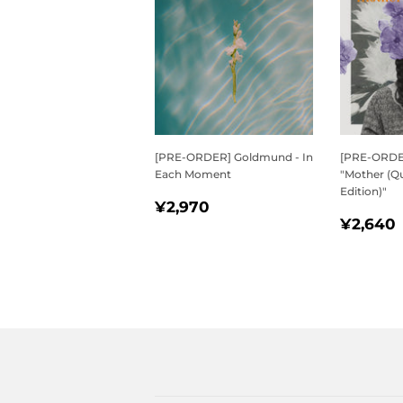
[PRE-ORDER] Goldmund - In
[PRE-ORDER
Each Moment
"Mother (Q
Edition)"
通
¥2,970
¥2,970
通
常
¥2,640
常
価
価
格
格