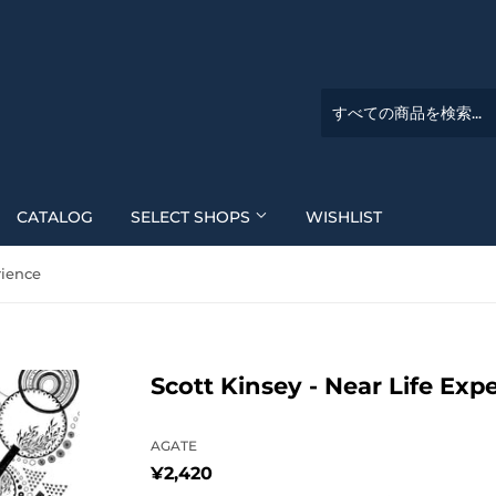
CATALOG
SELECT SHOPS
WISHLIST
rience
Scott Kinsey - Near Life Exp
AGATE
¥2,420
¥2,420