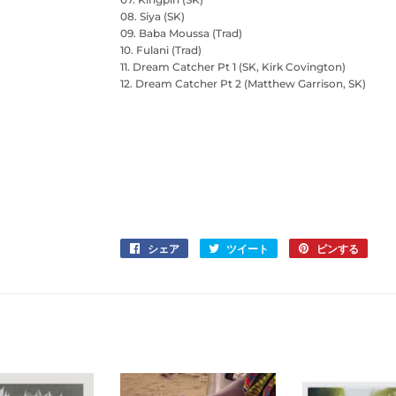
08. Siya (SK)
09. Baba Moussa (Trad)
10. Fulani (Trad)
11. Dream Catcher Pt 1 (SK, Kirk Covington)
12. Dream Catcher Pt 2 (Matthew Garrison, SK)
シェア
Facebook
ツイート
Twitter
ピンする
Pinter
で
に
で
シ
投
ピ
ェ
稿
ン
ア
す
す
す
る
る
る