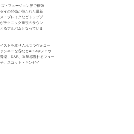
ャズ・フュージョン界で根強
ゼイの発売が待たれた最新
ス・ブレイクなどトッププ
がテクニック重視のサウン
えるアルバムとなっていま
イストを取り入れつつヴォコー
ァンキーな⑤などAORやメロウ
音楽、R&B、重量感溢れるフュー
子、スコット・キンゼイ