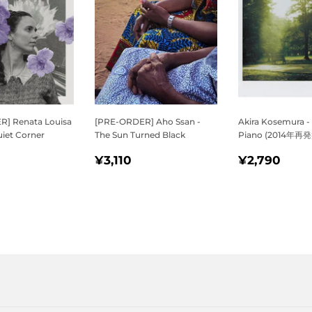
] Renata Louisa
[PRE-ORDER] Aho Ssan -
Akira Kosemura -
uiet Corner
The Sun Turned Black
Piano (2014年再
通
¥3,110
通
¥2,
¥3,110
¥2,790
¥2,640
常
常
価
価
格
格