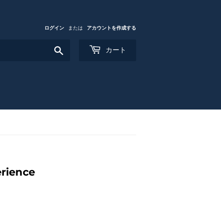
ログイン
または
アカウントを作成する
検
カート
索
す
る
erience