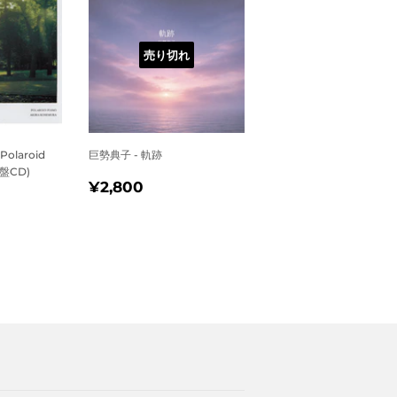
売り切れ
 Polaroid
巨勢典子 - 軌跡
発盤CD)
通
¥2,800
¥2,800
790
常
価
格