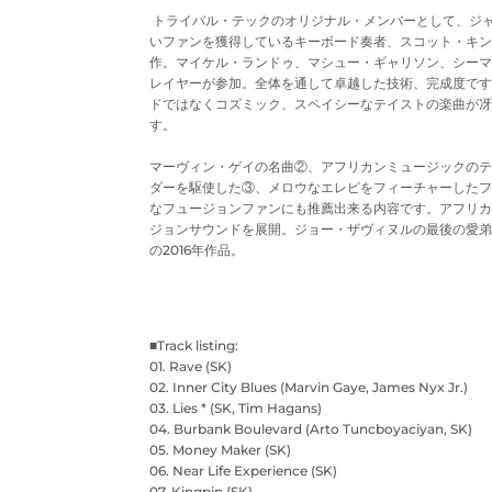
トライバル・テックのオリジナル・メンバーとして、ジ
いファンを獲得しているキーボード奏者、スコット・キン
作。マイケル・ランドゥ、マシュー・ギャリソン、シーマ
レイヤーが参加。全体を通して卓越した技術、完成度です
ドではなくコズミック、スペイシーなテイストの楽曲が冴
す。
マーヴィン・ゲイの名曲②、アフリカンミュージックのテ
ダーを駆使した③、メロウなエレピをフィーチャーしたフ
なフュージョンファンにも推薦出来る内容です。アフリカ
ジョンサウンドを展開。ジョー・ザヴィヌルの最後の愛弟
の2016年作品。
■Track listing:
01. Rave (SK)
02. Inner City Blues (Marvin Gaye, James Nyx Jr.)
03. Lies * (SK, Tim Hagans)
04. Burbank Boulevard (Arto Tuncboyaciyan, SK)
05. Money Maker (SK)
06. Near Life Experience (SK)
07. Kingpin (SK)